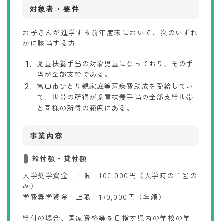
対象者・要件
お子さんが進学する前年度末において、次のいずれ
かに該当する方
児童扶養手当の対象児童になっており、その手
当が全部支給である。
富山市ひとり親家庭等医療費助成を受給してい
て、世帯の所得が児童扶養手当の全部支給世帯
と同様の所得の範囲にある。
事業内容
給付額・貸付額
入学奨学資金 上限 100,000円（入学時の１回の
み）
学費奨学資金 上限 170,000円（年額）
給付の場合、国家資格等を目指す県内の学校の学