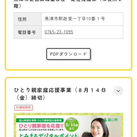
階）
魚津市釈迦堂一丁目10番１号
住所
0765-23-1095
電話番号
PDFダウンロード
ひとり親家庭応援事業（８月１４日
（金）締切）
所得制限有