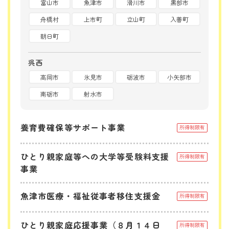
富山市
魚津市
滑川市
黒部市
舟橋村
上市町
立山町
入善町
朝日町
呉西
高岡市
氷見市
砺波市
小矢部市
南砺市
射水市
養育費確保等サポート事業
所得制限有
ひとり親家庭等への大学等受験料支援
所得制限有
事業
魚津市医療・福祉従事者移住支援金
所得制限有
ひとり親家庭応援事業（８月１４日
所得制限有