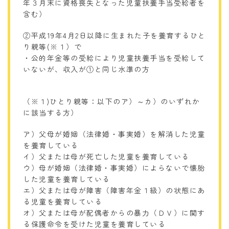
年３月末に資格喪失となった児童扶養手当受給者を
含む）
②平成19年4月2日以降に生まれた子を養育するひと
り親等(※１）で
・公的年金等の受給により児童扶養手当を受給して
いないが、収入が①と同じ水準の方
（※１)ひとり親等：以下のア）～カ）のいずれか
に該当する方）
ア）父母が婚姻（法律婚・事実婚）を解消した児童
を養育している
イ）父または母が死亡した児童を養育している
ウ）母が婚姻（法律婚・事実婚）によらないで懐胎
した児童を養育している
エ）父または母が障害（障害年金１級）の状態にあ
る児童を養育している
オ）父または母が配偶者からの暴力（ＤＶ）に関す
る保護命令を受けた児童を養育している