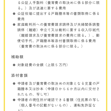
る公証人手数料（養育費の取決めに係る部分に限
る。）及び送達に要する費用
公証役場に提出する戸籍謄本等の書類取得に係る
費用
家庭裁判所への養育費請求調停及び夫婦関係調整
調停（離婚）申立て又は裁判に要する収入印紙代
（離婚請求及び養育費請求の費用に限る。）、郵
便切手代
、
戸籍謄本等添付書類取得に係る費用
（養育費の取決めに係る部分に限る。）
補助額
対象経費の全額（上限５万円）
添付書類
申請者及び養育費の取決めの対象となる児童の戸
籍謄本又は抄本（申請日から６か月以内に交付さ
れたもの、写し可）
申請者の現住所が確認できる書類（住民票の写し
（個人番号の記載がないもの）、運転免許証な
ど）