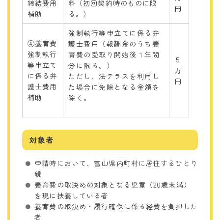
締結費用
料（初回契約時のものに限
円
補助
る。）
強制執行等申立てに係る弁
④養育費
護士費用（報酬金のうち養
強制執行
育費の受取り開始後１年間
５
等申立て
分に限る。）
万
に係る弁
ただし、法テラスを利用し
円
護士費用
た場合に免除となる金額を
補助
除く。
対象者
申請時において、富山県内町村に居住するひとり
親
養育費の取決めの対象となる児童（20歳未満）
を現に扶養している者
養育費の取決め・履行確保に係る経費を負担した
者