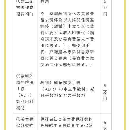
①公正証
費用
５
書等作成
万
ウ 家庭裁判所への養育費
経費補助
円
請求調停及び夫婦関係調整
調停（離婚）申立て又は裁
判に要する収入印紙代（離
婚請求及び養育費請求の費
用に限る。）、郵便切手
代
、
戸籍謄本等添付書類取
得に係る費用（養育費の取
決めに係る部分に限る。）
②裁判外
紛争解決
裁判外紛争解決手続
５
手続
（ADR）の申立手数料、期
万
（ADR）
日手数料などの手数料
円
等利用料
補助
③養育費
保証会社と養育費保証契約
５
保証契約
を締結する際に要する保証
万