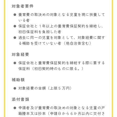
対象者要件
養育費の取決めの対象となる児童を現に扶養して
いる者
保証会社と１年以上の養育費保証契約を締結し、
初回保証料を負担した者
過去に同一の児童を対象として、対象経費に関す
る補助を受けていない者（他自治体含む）
対象経費
保証会社と養育費保証契約を締結する際に要する
保証料（初回契約時のものに限る。）
補助額
対象経費の全額（上限５万円）
添付書類
申請者及び養育費の取決めの対象となる児童の戸
籍謄本又は抄本（申請日から６か月以内に交付さ