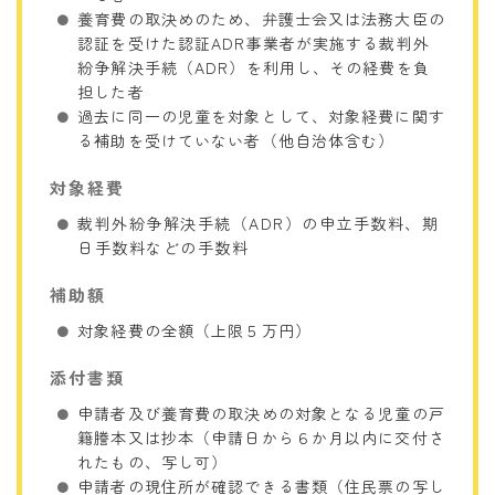
養育費の取決めのため、弁護士会又は法務大臣の
認証を受けた認証ADR事業者が実施する裁判外
紛争解決手続（ADR）を利用し、その経費を負
担した者
過去に同一の児童を対象として、対象経費に関す
る補助を受けていない者（他自治体含む）
対象経費
裁判外紛争解決手続（ADR）の申立手数料、期
日手数料などの手数料
補助額
対象経費の全額（上限５万円）
添付書類
申請者及び養育費の取決めの対象となる児童の戸
籍謄本又は抄本（申請日から６か月以内に交付さ
れたもの、写し可）
申請者の現住所が確認できる書類（住民票の写し