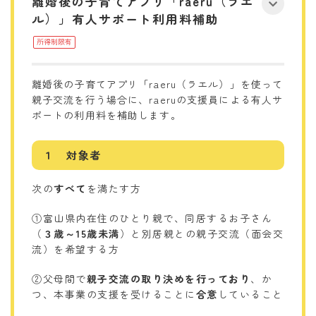
離婚後の子育てアプリ「raeru（ラエ
ル）」有人サポート利用料補助
所得制限有
離婚後の子育てアプリ「raeru（ラエル）」を使って
親子交流を行う場合に、raeruの支援員による有人サ
ポートの利用料を補助します。
１ 対象者
次の
すべて
を満たす方
①富山県内在住のひとり親で、同居するお子さん
（
３歳～15歳未満
）と別居親との親子交流（面会交
流）を希望する方
②父母間で
親子交流の取り決めを行っており
、か
つ、本事業の支援を受けることに
合意
していること