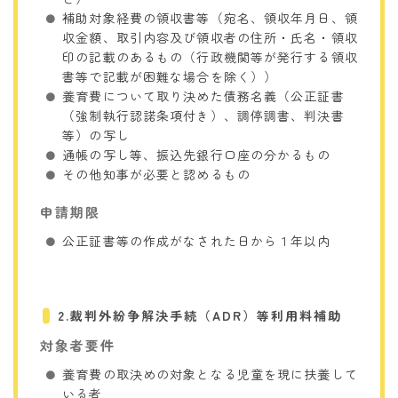
補助対象経費の領収書等（宛名、領収年月日、領
収金額、取引内容及び領収者の住所・氏名・領収
印の記載のあるもの（行政機関等が発行する領収
書等で記載が困難な場合を除く））
養育費について取り決めた債務名義（公正証書
（強制執行認諾条項付き）、調停調書、判決書
等）の写し
通帳の写し等、振込先銀行口座の分かるもの
その他知事が必要と認めるもの
申請期限
公正証書等の作成がなされた日から１年以内
2.裁判外紛争解決手続（ADR）等利用料補助
対象者要件
養育費の取決めの対象となる児童を現に扶養して
いる者