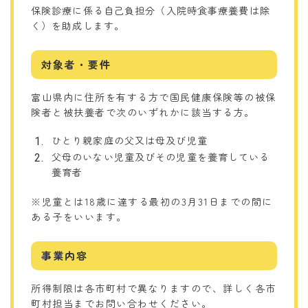
保険診療に係る自己負担分（入院時食事療養費は除
く）を助成します。
対象者・要件
富山県内に住所を有する方で国民健康保険等の被保
険者と被扶養者で次のいずれかに該当する方。
ひとり親家庭の父又は母及び児童
父母のいない児童及びその児童を養育している
養育者
※児童とは18歳に達する最初の3月31日までの間に
ある子をいいます。
事業内容
所得制限は各市町村で異なりますので、詳しく各市
町村担当までお問い合わせください。