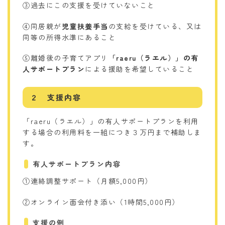
③過去にこの支援を受けていないこと
④同居親が
児童扶養手当
の支給を受けている、又は
同等の所得水準にあること
⑤離婚後の子育てアプリ
「raeru（ラエル）」の有
人サポートプラン
による援助を希望していること
２ 支援内容
「raeru（ラエル）」の有人サポートプランを利用
する場合の利用料を一組につき３万円まで補助しま
す。
有人サポートプラン内容
①連絡調整サポート（月額5,000円）
②オンライン面会付き添い（1時間5,000円）
支援の例