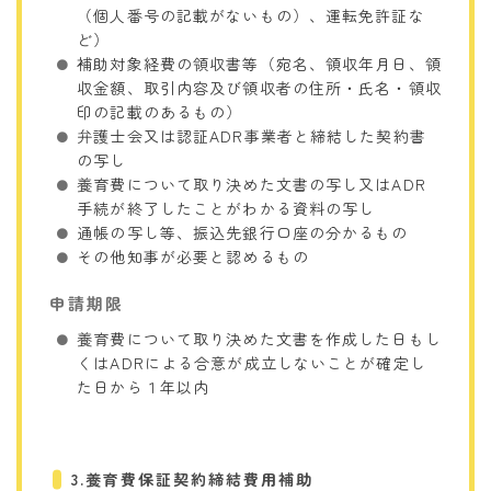
（個人番号の記載がないもの）、運転免許証な
ど）
補助対象経費の領収書等（宛名、領収年月日、領
収金額、取引内容及び領収者の住所・氏名・領収
印の記載のあるもの）
弁護士会又は認証ADR事業者と締結した契約書
の写し
養育費について取り決めた文書の写し又はADR
手続が終了したことがわかる資料の写し
通帳の写し等、振込先銀行口座の分かるもの
その他知事が必要と認めるもの
申請期限
養育費について取り決めた文書を作成した日もし
くはADRによる合意が成立しないことが確定し
た日から１年以内
3.養育費保証契約締結費用補助