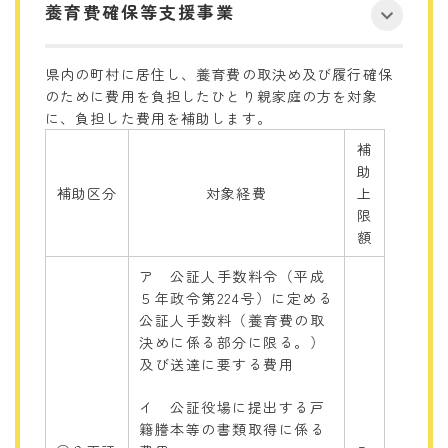
養育費確保等支援事業
県内の町村に居住し、養育費の取決め及び履行確保
のために費用を負担したひとり親家庭の方を対象
に、負担した費用を補助します。
補
助
補助区分
対象経費
上
限
額
ア 公証人手数料令（平成
５年政令第224号）に定める
公証人手数料（養育費の取
決めに係る部分に限る。）
及び送達に要する費用
イ 公証役場に提出する戸
籍謄本等の書類取得に係る