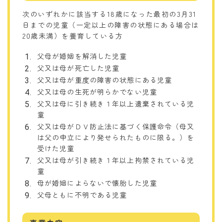
次のいずれかに該当する18歳になった最初の3月31
日までの児童（一定以上の障害の状態にある場合は
20歳未満）を養育している方
父母が婚姻を解消した児童
父又は母が死亡した児童
父又は母が重度の障害の状態にある児童
父又は母の生死が明らかでない児童
父又は母に引き続き１年以上遺棄されている児
童
父又は母がＤＶ防止法に基づく保護命令（母又
は父の申立により発せられたものに限る。）を
受けた児童
父又は母が引き続き１年以上拘禁されている児
童
母が婚姻によらないで懐胎した児童
父母ともに不明である児童