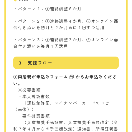
・パターン１：①連絡調整６か月
・パターン２：①連絡調整４か月、②オンライン面
会付き添いを初月と２か月めに１回ずつ活用
・パターン３：①連絡調整３か月、②オンライン面
会付き添いを毎月１回活用
３ 支援フロー
①
同居親が
申込みフォーム
からお申込みくださ
い。
※必要書類
・本人確認書類
（運転免許証、マイナンバーカードのコピー
（画像））
・要件確認書類
（児童扶養手当証書、児童扶養手当額改定（令
和７年４月からの手当額改定）通知書、所得証明書