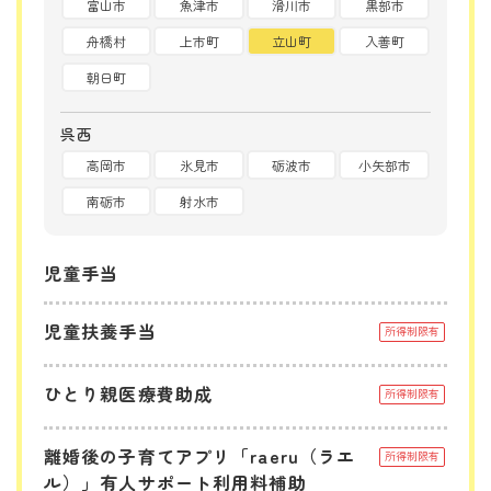
富山市
魚津市
滑川市
黒部市
舟橋村
上市町
立山町
入善町
朝日町
呉西
高岡市
氷見市
砺波市
小矢部市
南砺市
射水市
児童手当
児童扶養手当
所得制限有
ひとり親医療費助成
所得制限有
離婚後の子育てアプリ「raeru（ラエ
所得制限有
ル）」有人サポート利用料補助