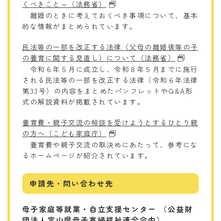
くべきこと～（法務省）
離婚のときに考えておくべき事項について、基本
的な情報がまとめられています。
民法等の一部を改正する法律（父母の離婚後等の子
の養育に関する見直し）について（法務省）
令和６年５月に成立し、令和８年５月までに施行
される民法等の一部を改正する法律（令和６年法律
第33号）の内容をまとめたパンフレットやQ&A形
式の解説資料が掲載されています。
養育費・親子交流の相談を受けようとするひとり親
の方へ（こども家庭庁）
養育費や親子交流の取決めにあたって、参考にな
るホームページが紹介されています。
申請先・問い合わせ先
母子家庭等就業・自立支援センター （公益財
団法人富山県母子寡婦福祉連合会内）