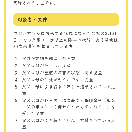
支給される手当です。
対象者・要件
次のいずれかに該当する18歳になった最初の3月31
日までの児童（一定以上の障害の状態にある場合は
20歳未満）を養育している方
父母が婚姻を解消した児童
父又は母が死亡した児童
父又は母が重度の障害の状態にある児童
父又は母の生死が明らかでない児童
父又は母に引き続き１年以上遺棄されている児
童
父又は母がＤＶ防止法に基づく保護命令（母又
は父の申立により発せられたものに限る。）を
受けた児童
父又は母が引き続き１年以上拘禁されている児
童