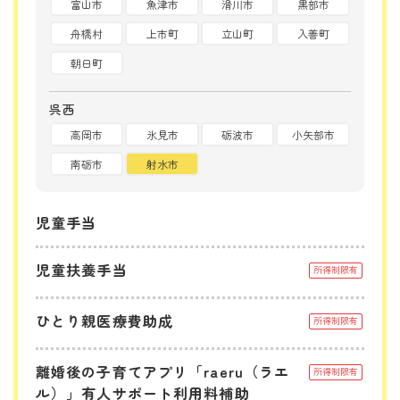
富山市
魚津市
滑川市
黒部市
舟橋村
上市町
立山町
入善町
朝日町
呉西
高岡市
氷見市
砺波市
小矢部市
南砺市
射水市
児童手当
児童扶養手当
所得制限有
ひとり親医療費助成
所得制限有
離婚後の子育てアプリ「raeru（ラエ
所得制限有
ル）」有人サポート利用料補助