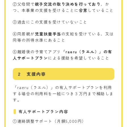
②父母間で
親子交流の取り決めを行っており
、か
つ、本事業の支援を受けることに
合意
していること
③過去にこの支援を受けていないこと
④同居親が
児童扶養手当
の支給を受けている、又は
同等の所得水準にあること
⑤離婚後の子育てアプリ
「raeru（ラエル）」の有
人サポートプラン
による援助を希望していること
２ 支援内容
「raeru（ラエル）」の有人サポートプランを利用
する場合の利用料を一組につき３万円まで補助しま
す。
有人サポートプラン内容
①連絡調整サポート（月額5,000円）