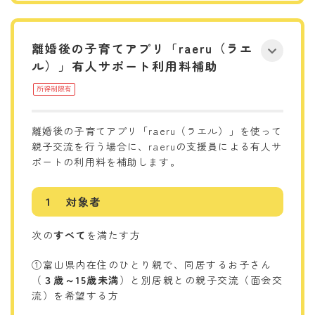
離婚後の子育てアプリ「raeru（ラエ
ル）」有人サポート利用料補助
所得制限有
離婚後の子育てアプリ「raeru（ラエル）」を使って
親子交流を行う場合に、raeruの支援員による有人サ
ポートの利用料を補助します。
１ 対象者
次の
すべて
を満たす方
①富山県内在住のひとり親で、同居するお子さん
（
３歳～15歳未満
）と別居親との親子交流（面会交
流）を希望する方