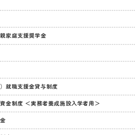
グ
り親家庭支援奨学金
金
野）就職支援金貸与制度
資金制度 ＜実務者養成施設入学者用＞
備金