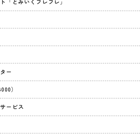
イト「とみいくフレフレ」
ンター
000）
談サービス