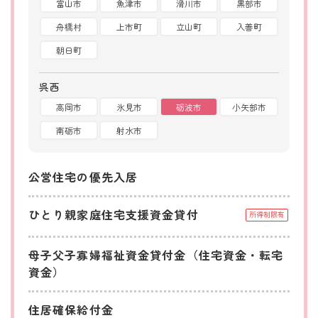
富山市
魚津市
滑川市
黒部市
舟橋村
上市町
立山町
入善町
朝日町
呉西
高岡市
氷見市
砺波市
小矢部市
南砺市
射水市
公営住宅の優先入居
ひとり親家庭住宅支援資金貸付
所得制限有
母子父子寡婦福祉資金貸付金（住宅資金・転宅
資金）
住居確保給付金